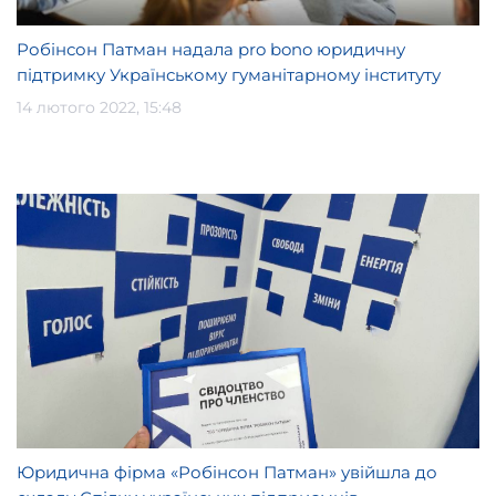
Робінсон Патман надала pro bono юридичну
підтримку Українському гуманітарному інституту
14 лютого 2022, 15:48
Юридична фірма «Робінсон Патман» увійшла до